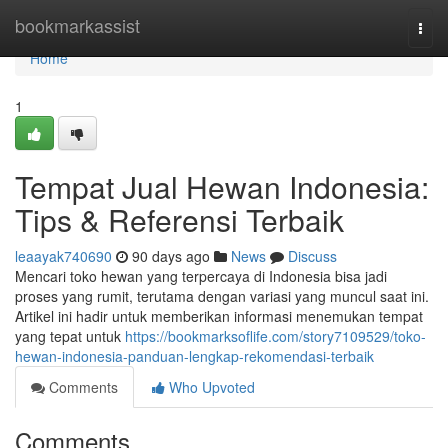
Home
bookmarkassist
Togg
navi
Home
1
Tempat Jual Hewan Indonesia:
Tips & Referensi Terbaik
leaayak740690
90 days ago
News
Discuss
Mencari toko hewan yang terpercaya di Indonesia bisa jadi
proses yang rumit, terutama dengan variasi yang muncul saat ini.
Artikel ini hadir untuk memberikan informasi menemukan tempat
yang tepat untuk
https://bookmarksoflife.com/story7109529/toko-
hewan-indonesia-panduan-lengkap-rekomendasi-terbaik
Comments
Who Upvoted
Comments