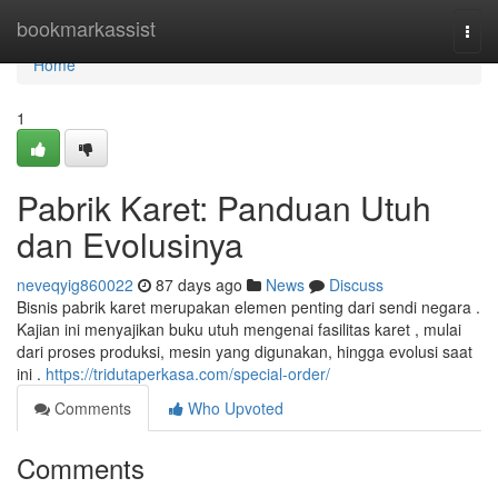
Home
bookmarkassist
Togg
navi
Home
1
Pabrik Karet: Panduan Utuh
dan Evolusinya
neveqyig860022
87 days ago
News
Discuss
Bisnis pabrik karet merupakan elemen penting dari sendi negara .
Kajian ini menyajikan buku utuh mengenai fasilitas karet , mulai
dari proses produksi, mesin yang digunakan, hingga evolusi saat
ini .
https://tridutaperkasa.com/special-order/
Comments
Who Upvoted
Comments