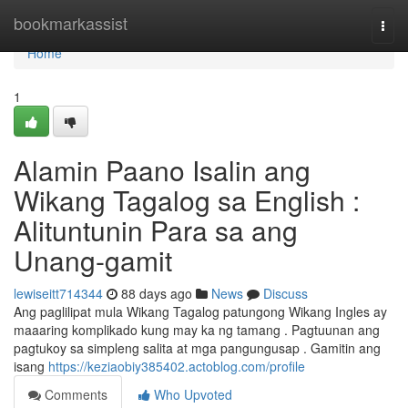
Home
bookmarkassist
Togg
navi
Home
1
Alamin Paano Isalin ang
Wikang Tagalog sa English :
Alituntunin Para sa ang
Unang-gamit
lewiseitt714344
88 days ago
News
Discuss
Ang paglilipat mula Wikang Tagalog patungong Wikang Ingles ay
maaaring komplikado kung may ka ng tamang . Pagtuunan ang
pagtukoy sa simpleng salita at mga pangungusap . Gamitin ang
isang
https://keziaobiy385402.actoblog.com/profile
Comments
Who Upvoted