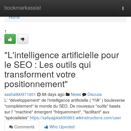
Home
bookmarkassist
Togg
navi
Home
1
"L'intelligence artificielle pour
le SEO : Les outils qui
transforment votre
positionnement"
sashatkkt971601
88 days ago
News
Discuss
L' "développement" de l'intelligence artificielle ( "l'IA" ) bouleverse
"complètement" le monde du SEO. De nouveaux "outils" basés
sur l' "machine" émergent "fréquemment", "facilitant" aux
"spécialistes"
https://safiyajpks690963.wikinstructions.com/user
Comments
Who Upvoted