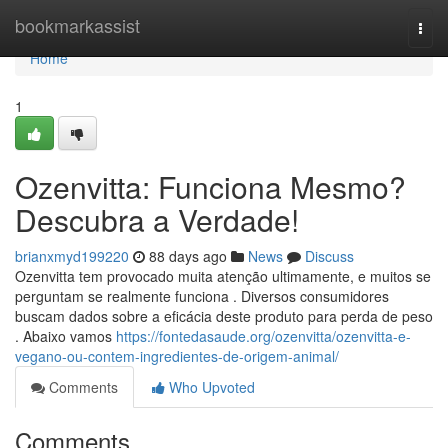
Home
bookmarkassist
Togg
navi
Home
1
Ozenvitta: Funciona Mesmo?
Descubra a Verdade!
brianxmyd199220
88 days ago
News
Discuss
Ozenvitta tem provocado muita atenção ultimamente, e muitos se
perguntam se realmente funciona . Diversos consumidores
buscam dados sobre a eficácia deste produto para perda de peso
. Abaixo vamos
https://fontedasaude.org/ozenvitta/ozenvitta-e-
vegano-ou-contem-ingredientes-de-origem-animal/
Comments
Who Upvoted
Comments