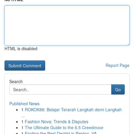
HTML is disabled
Report Page
Search
Go
Published News
1
ROKOK88: Belajar Terarah Langkah demi Langkah
...
1
Fashion Nova: Trends & Disputes
1
The Ultimate Guide to the 6.5 Creedmoor
1
Finding the Best Dentist in Reston, VA