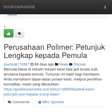
Home
bookmarkassist
Togg
navi
Home
1
Perusahaan Polimer: Petunjuk
Lengkap kepada Pemula
zaynjcqk712807
88 days ago
News
Discuss
Memulai bisnis di industri industri karet bisa jadi terasa sulit,
terutama kepada pemula. Tuntunan ini hadir bagi membantu
Anda memahami dasar-dasar proses karet, meliputi pemilihan
komoditas, mesin yang dibutuhkan,
https://apollobookmarks.com/story21389938/pabrik-karet-
petunjuk-utuh-kepada-orang-awam
Comments
Who Upvoted