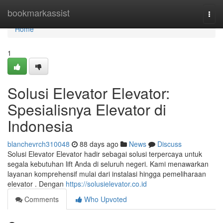
Home
bookmarkassist
Togg
navi
Home
1
Solusi Elevator Elevator:
Spesialisnya Elevator di
Indonesia
blanchevrch310048
88 days ago
News
Discuss
Solusi Elevator Elevator hadir sebagai solusi terpercaya untuk
segala kebutuhan lift Anda di seluruh negeri. Kami menawarkan
layanan komprehensif mulai dari instalasi hingga pemeliharaan
elevator . Dengan
https://solusielevator.co.id
Comments
Who Upvoted