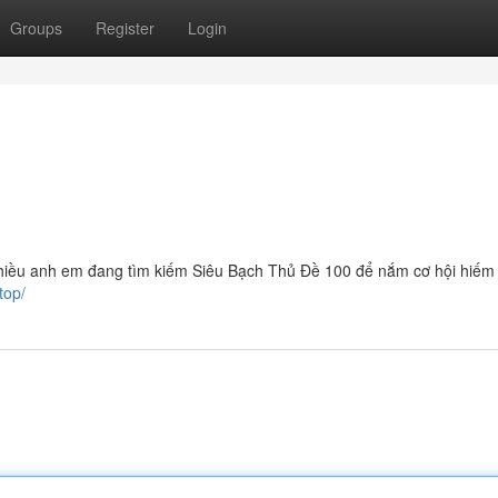
Groups
Register
Login
ều anh em đang tìm kiếm Siêu Bạch Thủ Đề 100 để nắm cơ hội hiếm 
top/