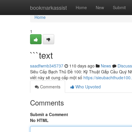
Home
bookmarkassist
Home
New
Submit
Home
1
```text
saadfwmb345737
110 days ago
News
Discuss
Siêu Cấp Bạch Thủ Đề 100: Kỹ Thuật Gắp Cầu Quý Nhi
viết này sẽ cung cấp một số
https://sieubachthude100.
Comments
Who Upvoted
Comments
Submit a Comment
No HTML