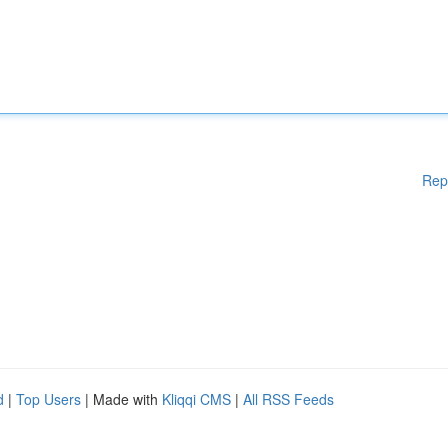
Rep
d
|
Top Users
| Made with
Kliqqi CMS
|
All RSS Feeds