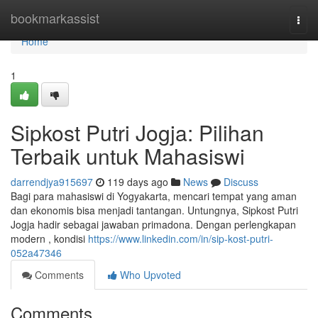
Home
bookmarkassist
Togg
navi
Home
1
Sipkost Putri Jogja: Pilihan
Terbaik untuk Mahasiswi
darrendjya915697
119 days ago
News
Discuss
Bagi para mahasiswi di Yogyakarta, mencari tempat yang aman
dan ekonomis bisa menjadi tantangan. Untungnya, Sipkost Putri
Jogja hadir sebagai jawaban primadona. Dengan perlengkapan
modern , kondisi
https://www.linkedin.com/in/sip-kost-putri-
052a47346
Comments
Who Upvoted
Comments