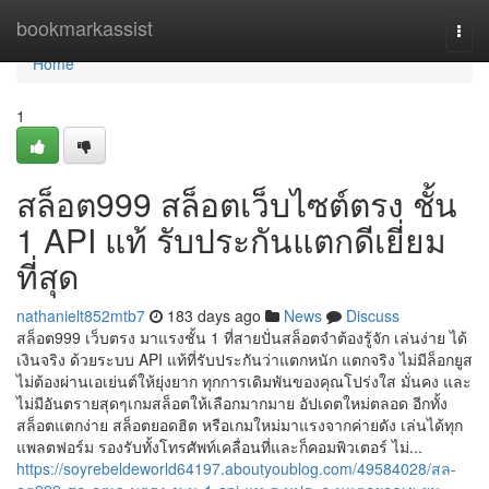
Home
bookmarkassist
Togg
navi
Home
1
สล็อต999 สล็อตเว็บไซต์ตรง ชั้น
1 API แท้ รับประกันแตกดีเยี่ยม
ที่สุด
nathanielt852mtb7
183 days ago
News
Discuss
สล็อต999 เว็บตรง มาแรงชั้น 1 ที่สายปั่นสล็อตจำต้องรู้จัก เล่นง่าย ได้
เงินจริง ด้วยระบบ API แท้ที่รับประกันว่าแตกหนัก แตกจริง ไม่มีล็อกยูส
ไม่ต้องผ่านเอเย่นต์ให้ยุ่งยาก ทุกการเดิมพันของคุณโปร่งใส มั่นคง และ
ไม่มีอันตรายสุดๆเกมสล็อตให้เลือกมากมาย อัปเดตใหม่ตลอด อีกทั้ง
สล็อตแตกง่าย สล็อตยอดฮิต หรือเกมใหม่มาแรงจากค่ายดัง เล่นได้ทุก
แพลตฟอร์ม รองรับทั้งโทรศัพท์เคลื่อนที่และก็คอมพิวเตอร์ ไม่...
https://soyrebeldeworld64197.aboutyoublog.com/49584028/สล-