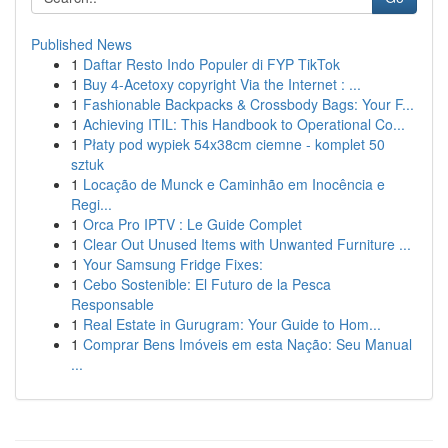
Published News
1
Daftar Resto Indo Populer di FYP TikTok
1
Buy 4-Acetoxy copyright Via the Internet : ...
1
Fashionable Backpacks & Crossbody Bags: Your F...
1
Achieving ITIL: This Handbook to Operational Co...
1
Płaty pod wypiek 54x38cm ciemne - komplet 50
sztuk
1
Locação de Munck e Caminhão em Inocência e
Regi...
1
Orca Pro IPTV : Le Guide Complet
1
Clear Out Unused Items with Unwanted Furniture ...
1
Your Samsung Fridge Fixes:
1
Cebo Sostenible: El Futuro de la Pesca
Responsable
1
Real Estate in Gurugram: Your Guide to Hom...
1
Comprar Bens Imóveis em esta Nação: Seu Manual
...