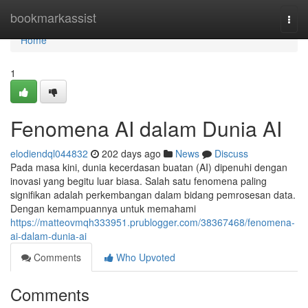
Home
bookmarkassist
Togg
navi
Home
1
Fenomena AI dalam Dunia AI
elodiendql044832
202 days ago
News
Discuss
Pada masa kini, dunia kecerdasan buatan (AI) dipenuhi dengan
inovasi yang begitu luar biasa. Salah satu fenomena paling
signifikan adalah perkembangan dalam bidang pemrosesan data.
Dengan kemampuannya untuk memahami
https://matteovmqh333951.prublogger.com/38367468/fenomena-
ai-dalam-dunia-ai
Comments
Who Upvoted
Comments