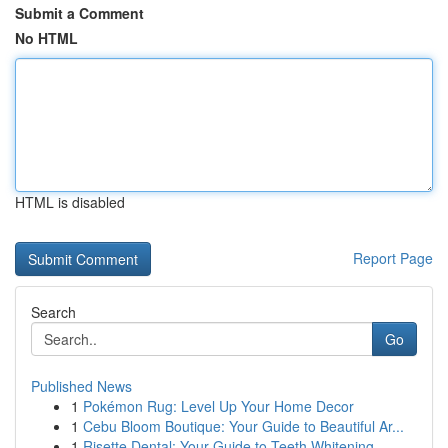
Submit a Comment
No HTML
HTML is disabled
Report Page
Search
Go
Published News
1
Pokémon Rug: Level Up Your Home Decor
1
Cebu Bloom Boutique: Your Guide to Beautiful Ar...
1
Risette Dental: Your Guide to Teeth Whitening ...