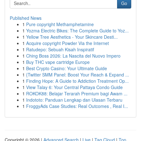
Go
Published News
1
Pure copyright Methamphetamine
1
Yozma Electric Bikes: The Complete Guide to Yoz...
1
Yellow Tree Aesthetics - Your Skincare Desti...
1
Acquire copyright Powder Via the Internet
1
Ratudepo: Sebuah Kisah Inspiratif
1
Ching Boss 2026: La Nascita del Nuovo Impero
1
Buy THC vape cartridge Europe
1
Best Crypto Casino: Your Ultimate Guide
1
{Twitter SMM Panel: Boost Your Reach & Expand ...
1
Finding Hope: A Guide to Addiction Treatment Op...
1
View Talay 6: Your Central Pattaya Condo Guide
1
ROKOK88: Belajar Terarah Premium bagi Awam ...
1
Indototo: Panduan Lengkap dan Ulasan Terbaru
1
FroggyAds Case Studies: Real Outcomes , Real I...
Copyright © 2026 |
Advanced Search
|
Live
|
Tag Cloud
|
Top