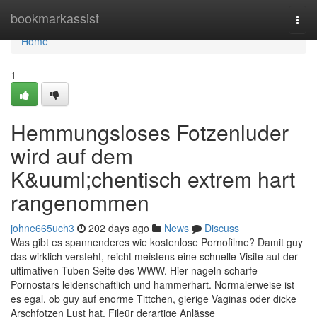
Home
bookmarkassist
Togg
navi
Home
1
Hemmungsloses Fotzenluder
wird auf dem
K&uuml;chentisch extrem hart
rangenommen
johne665uch3
202 days ago
News
Discuss
Was gibt es spannenderes wie kostenlose Pornofilme? Damit guy
das wirklich versteht, reicht meistens eine schnelle Visite auf der
ultimativen Tuben Seite des WWW. Hier nageln scharfe
Pornostars leidenschaftlich und hammerhart. Normalerweise ist
es egal, ob guy auf enorme Tittchen, gierige Vaginas oder dicke
Arschfotzen Lust hat. Fileür derartige Anlässe