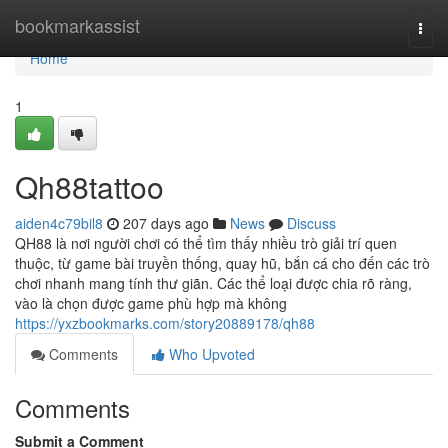
Home
bookmarkassist
Togg
navi
Home
1
Qh88tattoo
aiden4c79bil8
207 days ago
News
Discuss
QH88 là nơi người chơi có thể tìm thấy nhiều trò giải trí quen
thuộc, từ game bài truyền thống, quay hũ, bắn cá cho đến các trò
chơi nhanh mang tính thư giãn. Các thể loại được chia rõ ràng,
vào là chọn được game phù hợp mà không
https://yxzbookmarks.com/story20889178/qh88
Comments
Who Upvoted
Comments
Submit a Comment