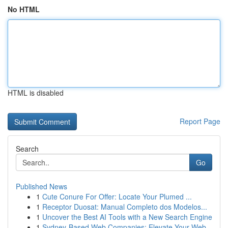
No HTML
HTML is disabled
Report Page
Search
Go
Published News
1
Cute Conure For Offer: Locate Your Plumed ...
1
Receptor Duosat: Manual Completo dos Modelos...
1
Uncover the Best AI Tools with a New Search Engine
1
Sydney-Based Web Companies: Elevate Your Web