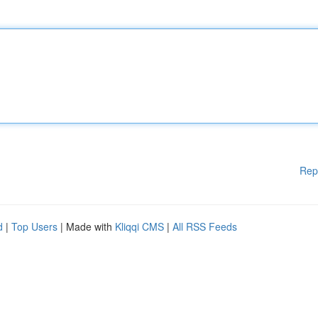
Rep
d
|
Top Users
| Made with
Kliqqi CMS
|
All RSS Feeds