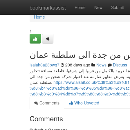
Home
bookmarkassist
Home
New
Submit
Home
1
isaiah6a23bwq7
208 days ago
News
Discuss
العربية بالكامل من غربها إلى شرقها، قاطعة مسافة تتجاوز
2000 ية، يفرض معايير صارمة عند اختيار شركة شحن من جدة الى
سلطنة عمان.
https://www.alsaif.co.uk/%d8%a3%
%d8%b4%d8%ad%d9%86-%d9%85%d9%86-%d8%ac
%d8%b3%d9%84%d8%b7%d9%86%d8%a9-%d8%b9
Comments
Who Upvoted
Comments