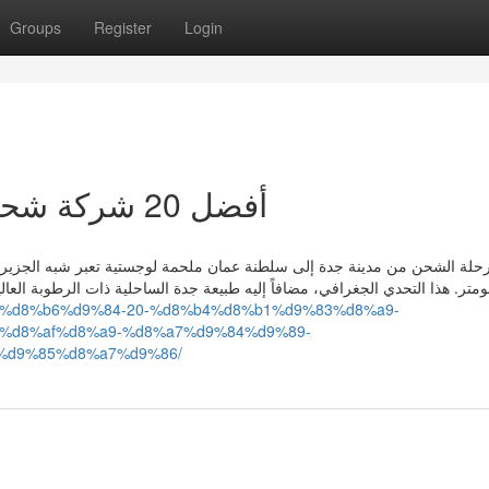
Groups
Register
Login
أفضل 20 شركة شحن من جدة الى سلطنة عمان
رحلة الشحن من مدينة جدة إلى سلطنة عمان ملحمة لوجستية تعبر شبه الجزيرة 
متر. هذا التحدي الجغرافي، مضافاً إليه طبيعة جدة الساحلية ذات الرطوبة العال
d9%81%d8%b6%d9%84-20-%d8%b4%d8%b1%d9%83%d8%a9-
%d8%af%d8%a9-%d8%a7%d9%84%d9%89-
%d9%85%d8%a7%d9%86/