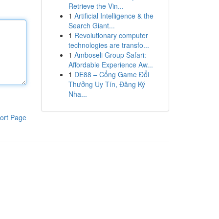
Retrieve the Vin...
1
Artificial Intelligence & the
Search Giant...
1
Revolutionary computer
technologies are transfo...
1
Amboseli Group Safari:
Affordable Experience Aw...
1
DE88 – Cổng Game Đổi
Thưởng Uy Tín, Đăng Ký
Nha...
ort Page