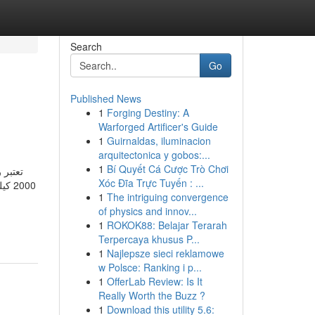
Search
Go
Published News
1
Forging Destiny: A
Warforged Artificer's Guide
1
Guirnaldas, iluminacion
arquitectonica y gobos:...
1
Bí Quyết Cá Cược Trò Chơi
تعتبر 
Xóc Đĩa Trực Tuyến : ...
كيلو
1
The intriguing convergence
of physics and innov...
1
ROKOK88: Belajar Terarah
Terpercaya khusus P...
1
Najlepsze sieci reklamowe
w Polsce: Ranking i p...
1
OfferLab Review: Is It
Really Worth the Buzz ?
1
Download this utility 5.6: