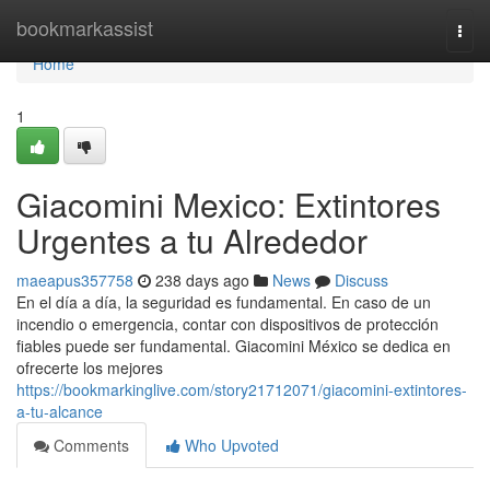
Home
bookmarkassist
Togg
navi
Home
1
Giacomini Mexico: Extintores
Urgentes a tu Alrededor
maeapus357758
238 days ago
News
Discuss
En el día a día, la seguridad es fundamental. En caso de un
incendio o emergencia, contar con dispositivos de protección
fiables puede ser fundamental. Giacomini México se dedica en
ofrecerte los mejores
https://bookmarkinglive.com/story21712071/giacomini-extintores-
a-tu-alcance
Comments
Who Upvoted