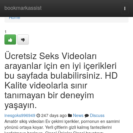
Home
bookmarkassist
Togg
navi
Home
1
Ücretsiz Seks Videoları
arayanlar için en iyi içerikleri
bu sayfada bulabilirsiniz. HD
Kalite videolarla sınır
tanımayan bir deneyim
yaşayın.
inesgoks996949
247 days ago
News
Discuss
Amatör sikiş videoları Ev çekimi içerikler, pornonun en samimi
yönünü ortaya koyar. Yerli çiftlerin gizli kalmış fantezilerini