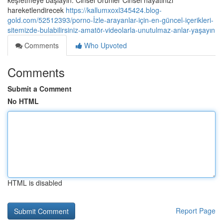
keşfetmeye başlayın. Cinsel Ürünler Cinsel hayatınızı
hareketlendirecek
https://kallumxoxl345424.blog-
gold.com/52512393/porno-İzle-arayanlar-için-en-güncel-içerikleri-
sitemizde-bulabilirsiniz-amatör-videolarla-unutulmaz-anlar-yaşayın
Comments
Who Upvoted
Comments
Submit a Comment
No HTML
HTML is disabled
Report Page