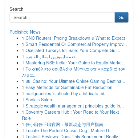
Search
Go
Published News
1
CNC Routers: Pricing Breakdown & What to Expect
1
Smart Residential Or Commercial Property Improv...
1
Ocellated Turkeys for Sale: Your Complete Gui...
1
خدمة ليموزين لمطار القاهرة
1
Mastering NSE India: Your Guide to Equity Marke...
1
Το απόλυτο σουβλάκι Μύτικα στην καρδιά του
λιμα...
1
88i Casino: Your Ultimate Online Gaming Destina...
1
Easy Methods for Sustainable Fat Reduction
1
malignancies is affected by a intricate mi...
1
Sonia's Salon
1
Strategic wealth management principles guide in...
1
Coventry Careers Hub : Your Road to Your Next
Role
1
任小聊任下聊官网：最新动态与用户指南
1
Locate The Perfect Cocker Dog : Mature D...
1
Testosil Reviews: Does This Supplement Really ...