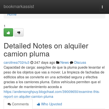
Home
bookmarkassist
Togg
navi
Home
1
Detailed Notes on alquiler
camion pluma
carolinea702riu3
247 days ago
News
Discuss
Capacidad de carga: asegúfee de que la pluma puede levantar el
peso de los objetos que vas a mover. La limpieza de fachadas de
edificios altos se convierte en una actividad segura y efectiva
gracias a los camiones pluma. Estos vehículos permiten que el
particular de mantenimiento acceda a
https://andersonghpuy.blogchaat.com/39009650/examine-this-
report-on-alquiler-camion-pluma
Comments
Who Upvoted