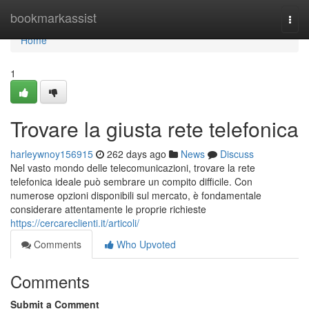
Home
bookmarkassist
Togg
navi
Home
1
Trovare la giusta rete telefonica
harleywnoy156915
262 days ago
News
Discuss
Nel vasto mondo delle telecomunicazioni, trovare la rete
telefonica ideale può sembrare un compito difficile. Con
numerose opzioni disponibili sul mercato, è fondamentale
considerare attentamente le proprie richieste
https://cercareclienti.it/articoli/
Comments
Who Upvoted
Comments
Submit a Comment