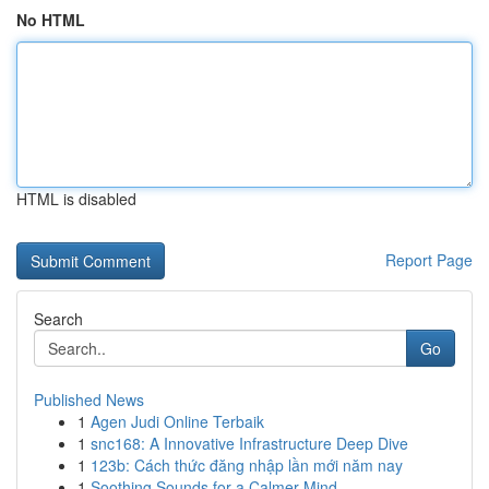
No HTML
HTML is disabled
Report Page
Search
Go
Published News
1
Agen Judi Online Terbaik
1
snc168: A Innovative Infrastructure Deep Dive
1
123b: Cách thức đăng nhập lần mới năm nay
1
Soothing Sounds for a Calmer Mind