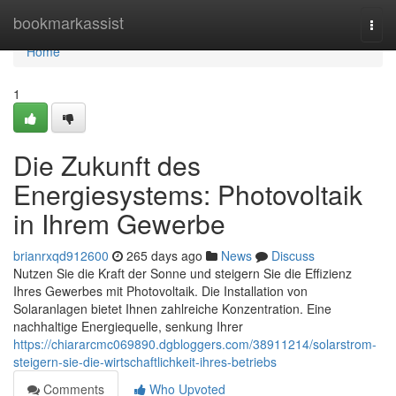
Home
bookmarkassist
Togg
navi
Home
1
Die Zukunft des
Energiesystems: Photovoltaik
in Ihrem Gewerbe
brianrxqd912600
265 days ago
News
Discuss
Nutzen Sie die Kraft der Sonne und steigern Sie die Effizienz
Ihres Gewerbes mit Photovoltaik. Die Installation von
Solaranlagen bietet Ihnen zahlreiche Konzentration. Eine
nachhaltige Energiequelle, senkung Ihrer
https://chiararcmc069890.dgbloggers.com/38911214/solarstrom-
steigern-sie-die-wirtschaftlichkeit-ihres-betriebs
Comments
Who Upvoted