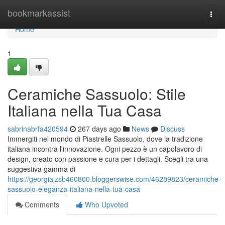
Home
bookmarkassist
Togg
navi
Home
1
Ceramiche Sassuolo: Stile
Italiana nella Tua Casa
sabrinabrfa420594
267 days ago
News
Discuss
Immergiti nel mondo di Piastrelle Sassuolo, dove la tradizione
italiana incontra l'innovazione. Ogni pezzo è un capolavoro di
design, creato con passione e cura per i dettagli. Scegli tra una
suggestiva gamma di
https://georgiajzsb460800.bloggerswise.com/46289823/ceramiche-
sassuolo-eleganza-italiana-nella-tua-casa
Comments
Who Upvoted