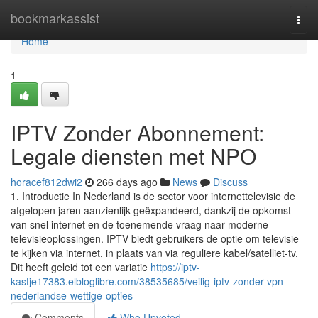
Home
bookmarkassist
Togg
navi
Home
1
IPTV Zonder Abonnement:
Legale diensten met NPO
horacef812dwi2
266 days ago
News
Discuss
1. Introductie In Nederland is de sector voor internettelevisie de
afgelopen jaren aanzienlijk geëxpandeerd, dankzij de opkomst
van snel internet en de toenemende vraag naar moderne
televisieoplossingen. IPTV biedt gebruikers de optie om televisie
te kijken via internet, in plaats van via reguliere kabel/satelliet-tv.
Dit heeft geleid tot een variatie
https://iptv-
kastje17383.elbloglibre.com/38535685/veilig-iptv-zonder-vpn-
nederlandse-wettige-opties
Comments
Who Upvoted