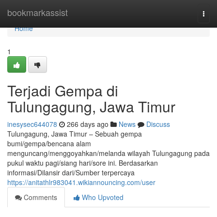
Home
bookmarkassist
Togg
navi
Home
1
Terjadi Gempa di
Tulungagung, Jawa Timur
inesysec644078
266 days ago
News
Discuss
Tulungagung, Jawa Timur – Sebuah gempa
bumi/gempa/bencana alam
menguncang/menggoyahkan/melanda wilayah Tulungagung pada
pukul waktu pagi/siang hari/sore ini. Berdasarkan
informasi/Dilansir dari/Sumber terpercaya
https://anitathlr983041.wikiannouncing.com/user
Comments
Who Upvoted