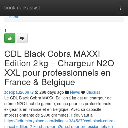
Home
bookmarkassist
Togg
navi
Home
1
CDL Black Cobra MAXXI
Edition 2 kg – Chargeur N2O
XXL pour professionnels en
France & Belgique
zoedpau206672
268 days ago
News
Discuss
Le CDL Black Cobra MAXXI Edition 2 kg est un chargeur de
crème N2O haut de gamme, conçu pour les professionnels
exigeants en France et en Belgique. Avec sa capacité
impressionnante de 2000 grammes, il équivaut à
https://adirectoryplace.com/listings13345279/cdl-black-cobra-
maxxi-edition-2-kg-chargeur-n2o-xxl-pour-professionnels-en-