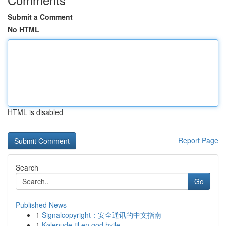
Submit a Comment
No HTML
HTML is disabled
Report Page
Search
Go
Published News
1
Signalcopyright：安全通讯的中文指南
1
Kølepude til en god hvile