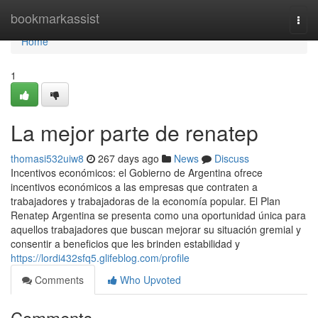
Home
bookmarkassist
Togg
navi
Home
1
La mejor parte de renatep
thomasi532uiw8
267 days ago
News
Discuss
Incentivos económicos: el Gobierno de Argentina ofrece
incentivos económicos a las empresas que contraten a
trabajadores y trabajadoras de la economía popular. El Plan
Renatep Argentina se presenta como una oportunidad única para
aquellos trabajadores que buscan mejorar su situación gremial y
consentir a beneficios que les brinden estabilidad y
https://lordi432sfq5.glifeblog.com/profile
Comments
Who Upvoted
Comments