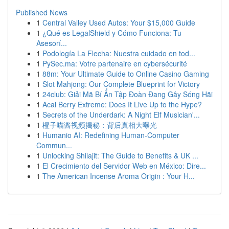
Published News
1
Central Valley Used Autos: Your $15,000 Guide
1
¿Qué es LegalShield y Cómo Funciona: Tu
Asesorí...
1
Podología La Flecha: Nuestra cuidado en tod...
1
PySec.ma: Votre partenaire en cybersécurité
1
88m: Your Ultimate Guide to Online Casino Gaming
1
Slot Mahjong: Our Complete Blueprint for Victory
1
24club: Giải Mã Bí Ẩn Tập Đoàn Đang Gây Sóng Hãi
1
Acai Berry Extreme: Does It Live Up to the Hype?
1
Secrets of the Underdark: A Night Elf Musician'...
1
橙子喵酱视频揭秘：背后真相大曝光
1
Humanio AI: Redefining Human-Computer
Commun...
1
Unlocking Shilajit: The Guide to Benefits & UK ...
1
El Crecimiento del Servidor Web en México: Dire...
1
The American Incense Aroma Origin : Your H...