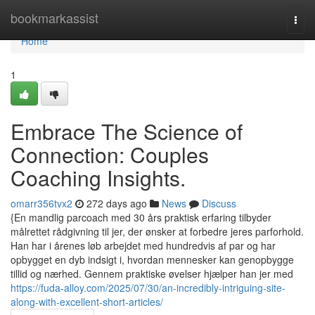
Home
bookmarkassist
Togg
navi
Home
1
Embrace The Science of
Connection: Couples
Coaching Insights.
omarr356tvx2
272 days ago
News
Discuss
{En mandlig parcoach med 30 års praktisk erfaring tilbyder
målrettet rådgivning til jer, der ønsker at forbedre jeres parforhold.
Han har i årenes løb arbejdet med hundredvis af par og har
opbygget en dyb indsigt i, hvordan mennesker kan genopbygge
tillid og nærhed. Gennem praktiske øvelser hjælper han jer med
https://fuda-alloy.com/2025/07/30/an-incredibly-intriguing-site-
along-with-excellent-short-articles/