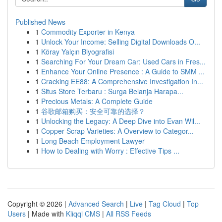
Published News
1
Commodity Exporter in Kenya
1
Unlock Your Income: Selling Digital Downloads O...
1
Köray Yalçın Biyografisi
1
Searching For Your Dream Car: Used Cars in Fres...
1
Enhance Your Online Presence : A Guide to SMM ...
1
Cracking EE88: A Comprehensive Investigation In...
1
Situs Store Terbaru : Surga Belanja Harapa...
1
Precious Metals: A Complete Guide
1
谷歌邮箱购买：安全可靠的选择？
1
Unlocking the Legacy: A Deep Dive into Evan Wil...
1
Copper Scrap Varieties: A Overview to Categor...
1
Long Beach Employment Lawyer
1
How to Dealing with Worry : Effective Tips ...
Copyright © 2026 |
Advanced Search
|
Live
|
Tag Cloud
|
Top
Users
| Made with
Kliqqi CMS
|
All RSS Feeds