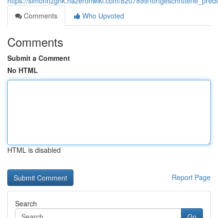
https://simonnzghk.hazeronwiki.com/8207899/fortgeschrittene_predi
Comments
Who Upvoted
Comments
Submit a Comment
No HTML
HTML is disabled
Report Page
Search
Go