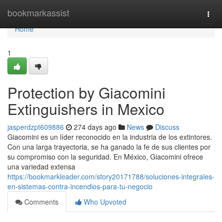
Home
bookmarkassist
Togg
navi
Home
1
Protection by Giacomini
Extinguishers in Mexico
jasperdzpt609886
274 days ago
News
Discuss
Giacomini es un líder reconocido en la industria de los extintores.
Con una larga trayectoria, se ha ganado la fe de sus clientes por
su compromiso con la seguridad. En México, Giacomini ofrece
una variedad extensa
https://bookmarkleader.com/story20171788/soluciones-integrales-
en-sistemas-contra-incendios-para-tu-negocio
Comments
Who Upvoted