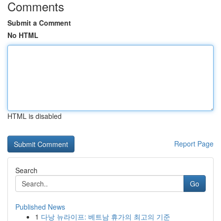
Comments
Submit a Comment
No HTML
HTML is disabled
Report Page
Search
Go
Published News
1
다낭 뉴라이프: 베트남 휴가의 최고의 기준