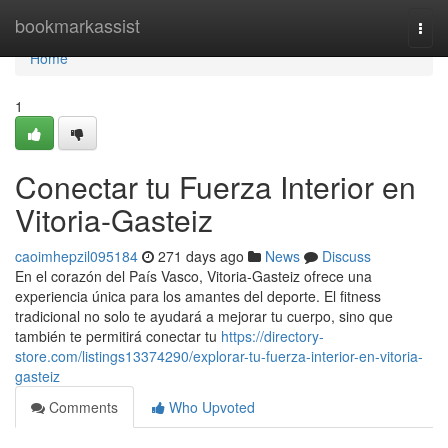
Home
bookmarkassist
Togg
navi
Home
1
Conectar tu Fuerza Interior en
Vitoria-Gasteiz
caoimhepzil095184
271 days ago
News
Discuss
En el corazón del País Vasco, Vitoria-Gasteiz ofrece una
experiencia única para los amantes del deporte. El fitness
tradicional no solo te ayudará a mejorar tu cuerpo, sino que
también te permitirá conectar tu
https://directory-
store.com/listings13374290/explorar-tu-fuerza-interior-en-vitoria-
gasteiz
Comments
Who Upvoted