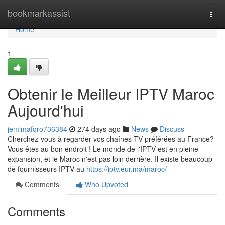
Home
bookmarkassist
Togg
navi
Home
1
Obtenir le Meilleur IPTV Maroc
Aujourd'hui
jemimafqro736384
274 days ago
News
Discuss
Cherchez-vous à regarder vos chaînes TV préférées au France?
Vous êtes au bon endroit ! Le monde de l'IPTV est en pleine
expansion, et le Maroc n'est pas loin derrière. Il existe beaucoup
de fournisseurs IPTV au
https://iptv.eur.ma/maroc/
Comments
Who Upvoted
Comments