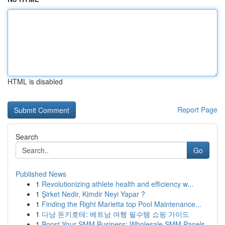
HTML is disabled
Report Page
Search
Go
Published News
1
Revolutionizing athlete health and efficiency w...
1
Şirket Nedir, Kimdir Neyi Yapar ?
1
Finding the Right Marietta top Pool Maintenance...
1
다낭 돈키호테: 베트남 여행 필수템 쇼핑 가이드
1
Boost Your SMM Business: Wholesale SMM Panels