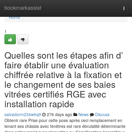
Home
bookmarkassist
Togg
navi
Home
1
Quelles sont les étapes afin d’
faire établir une évaluation
chiffrée relative à la fixation et
le changement de ses baies
vitrées certifiés RGE avec
installation rapide
salvadorm234whq9
276 days ago
News
Discuss
Obtenir rare Prise pour cette pose après ceci remplacement en
tenant ses châssis avec fenêtres est rare ébrutalité déterminante