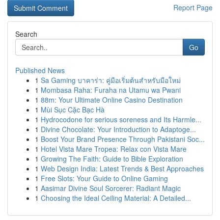
Report Page
Search
Go
Published News
1
Sa Gaming บาคาร่า: คู่มือเริ่มต้นสำหรับมือใหม่
1
Mombasa Raha: Furaha na Utamu wa Pwani
1
88m: Your Ultimate Online Casino Destination
1
Mùi Sục Cặc Bạc Hà
1
Hydrocodone for serious soreness and Its Harmle...
1
Divine Chocolate: Your Introduction to Adaptoge...
1
Boost Your Brand Presence Through Pakistani Soc...
1
Hotel Vista Mare Tropea: Relax con Vista Mare
1
Growing The Faith: Guide to Bible Exploration
1
Web Design India: Latest Trends & Best Approaches
1
Free Slots: Your Guide to Online Gaming
1
Aasimar Divine Soul Sorcerer: Radiant Magic
1
Choosing the Ideal Ceiling Material: A Detailed...