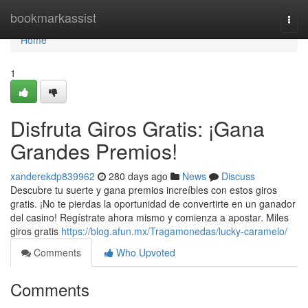
Home
bookmarkassist
Togg
navi
Home
1
Disfruta Giros Gratis: ¡Gana
Grandes Premios!
xanderekdp839962
280 days ago
News
Discuss
Descubre tu suerte y gana premios increíbles con estos giros
gratis. ¡No te pierdas la oportunidad de convertirte en un ganador
del casino! Regístrate ahora mismo y comienza a apostar. Miles
giros gratis
https://blog.afun.mx/Tragamonedas/lucky-caramelo/
Comments
Who Upvoted
Comments