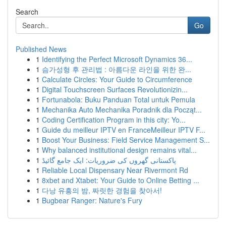
Search
Go
Published News
1
Identifying the Perfect Microsoft Dynamics 36...
1
슴가성형 후 관리법 : 아름다운 라인을 위한 완...
1
Calculate Circles: Your Guide to Circumference
1
Digital Touchscreen Surfaces Revolutionizin...
1
Fortunabola: Buku Panduan Total untuk Pemula
1
Mechanika Auto Mechanika Poradnik dla Począt...
1
Coding Certification Program in this city: Yo...
1
Guide du meilleur IPTV en FranceMeilleur IPTV F...
1
Boost Your Business: Field Service Management S...
1
Why balanced institutional design remains vital...
1
پاکستانی گھروں کی ضروریات: ایک جامع گائیڈ
1
Reliable Local Dispensary Near Rivermont Rd
1
8xbet and Xtabet: Your Guide to Online Betting ...
1
다낭 유흥의 밤, 짜릿한 경험을 찾아서!
1
Bugbear Ranger: Nature's Fury