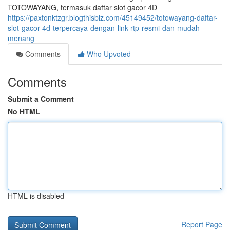
TOTOWAYANG, termasuk daftar slot gacor 4D
https://paxtonktzgr.blogthisbiz.com/45149452/totowayang-daftar-
slot-gacor-4d-terpercaya-dengan-link-rtp-resmi-dan-mudah-
menang
Comments
Who Upvoted
Comments
Submit a Comment
No HTML
HTML is disabled
Report Page