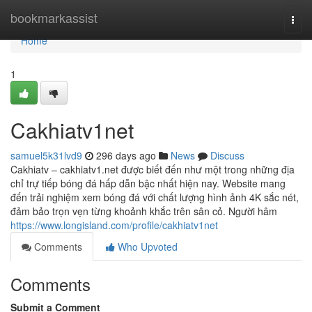
Home
bookmarkassist
Togg
navi
Home
1
Cakhiatv1net
samuel5k31lvd9
296 days ago
News
Discuss
Cakhiatv – cakhiatv1.net được biết đến như một trong những địa
chỉ trự tiếp bóng đá hấp dẫn bậc nhất hiện nay. Website mang
đến trải nghiệm xem bóng đá với chất lượng hình ảnh 4K sắc nét,
đảm bảo trọn vẹn từng khoảnh khắc trên sân cỏ. Người hâm
https://www.longisland.com/profile/cakhiatv1net
Comments
Who Upvoted
Comments
Submit a Comment