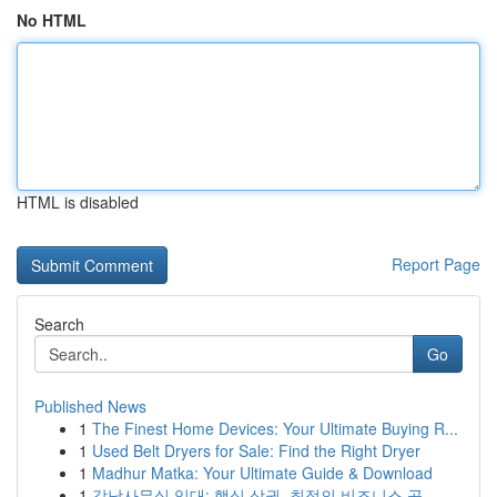
No HTML
HTML is disabled
Report Page
Search
Go
Published News
1
The Finest Home Devices: Your Ultimate Buying R...
1
Used Belt Dryers for Sale: Find the Right Dryer
1
Madhur Matka: Your Ultimate Guide & Download
1
강남사무실 임대: 핵심 상권, 최적의 비즈니스 공...