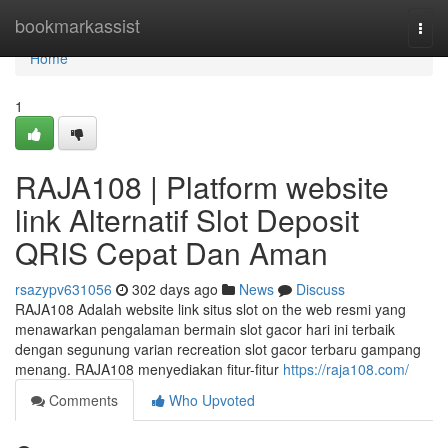
Home
bookmarkassist
Togg
navi
Home
1
RAJA108 | Platform website
link Alternatif Slot Deposit
QRIS Cepat Dan Aman
rsazypv631056
302 days ago
News
Discuss
RAJA108 Adalah website link situs slot on the web resmi yang
menawarkan pengalaman bermain slot gacor hari ini terbaik
dengan segunung varian recreation slot gacor terbaru gampang
menang. RAJA108 menyediakan fitur-fitur
https://raja108.com/
Comments
Who Upvoted