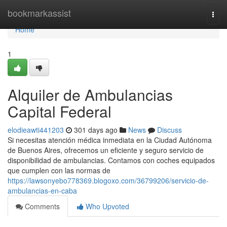
Home
bookmarkassist
Togg
navi
Home
1
Alquiler de Ambulancias
Capital Federal
elodieawti441203
301 days ago
News
Discuss
Si necesitas atención médica inmediata en la Ciudad Autónoma
de Buenos Aires, ofrecemos un eficiente y seguro servicio de
disponibilidad de ambulancias. Contamos con coches equipados
que cumplen con las normas de
https://lawsonyebo778369.blogoxo.com/36799206/servicio-de-
ambulancias-en-caba
Comments
Who Upvoted