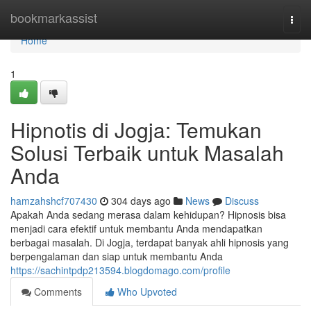
Home
bookmarkassist
Togg
navi
Home
1
Hipnotis di Jogja: Temukan
Solusi Terbaik untuk Masalah
Anda
hamzahshcf707430
304 days ago
News
Discuss
Apakah Anda sedang merasa dalam kehidupan? Hipnosis bisa
menjadi cara efektif untuk membantu Anda mendapatkan
berbagai masalah. Di Jogja, terdapat banyak ahli hipnosis yang
berpengalaman dan siap untuk membantu Anda
https://sachintpdp213594.blogdomago.com/profile
Comments
Who Upvoted