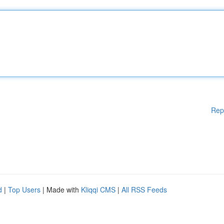
Rep
d
|
Top Users
| Made with
Kliqqi CMS
|
All RSS Feeds