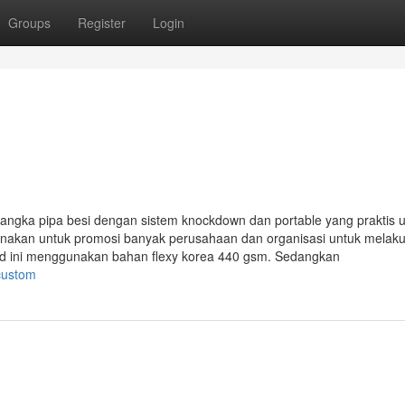
Groups
Register
Login
gka pipa besi dengan sistem knockdown dan portable yang praktis 
unakan untuk promosi banyak perusahaan dan organisasi untuk melak
id ini menggunakan bahan flexy korea 440 gsm. Sedangkan
custom