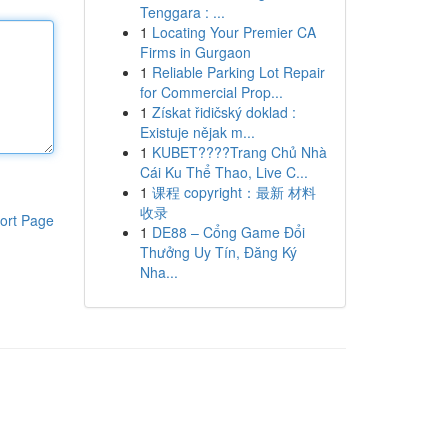
Tenggara : ...
1
Locating Your Premier CA
Firms in Gurgaon
1
Reliable Parking Lot Repair
for Commercial Prop...
1
Získat řidičský doklad :
Existuje nějak m...
1
KUBET????️Trang Chủ Nhà
Cái Ku Thể Thao, Live C...
1
课程 copyright：最新 材料
收录
ort Page
1
DE88 – Cổng Game Đổi
Thưởng Uy Tín, Đăng Ký
Nha...