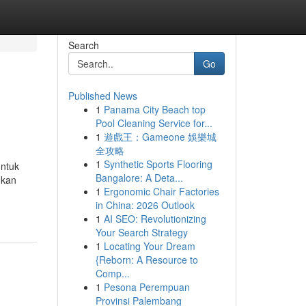
Search
Go
Published News
1
Panama City Beach top
Pool Cleaning Service for...
1
遊戲王：Gameone 娛樂城
全攻略
1
Synthetic Sports Flooring
untuk
Bangalore: A Deta...
ukan
1
Ergonomic Chair Factories
in China: 2026 Outlook
1
AI SEO: Revolutionizing
Your Search Strategy
1
Locating Your Dream
{Reborn: A Resource to
Comp...
1
Pesona Perempuan
Provinsi Palembang