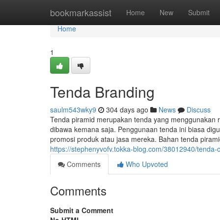
Home
bookmarkassist
Home
New
Submit
Home
1
Tenda Branding
saulm543wky9
304 days ago
News
Discuss
Tenda piramid merupakan tenda yang menggunakan ran
dibawa kemana saja. Penggunaan tenda ini biasa dig
promosi produk atau jasa mereka. Bahan tenda piram
https://stephenyvofv.tokka-blog.com/38012940/tenda-
Comments
Who Upvoted
Comments
Submit a Comment