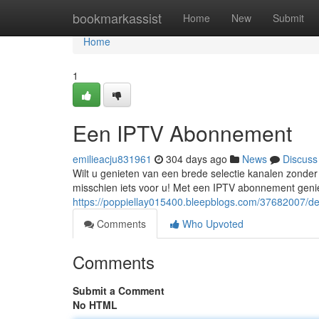
Home
bookmarkassist
Home
New
Submit
Home
1
Een IPTV Abonnement
emilieacju831961
304 days ago
News
Discuss
Wilt u genieten van een brede selectie kanalen zonder
misschien iets voor u! Met een IPTV abonnement geniet 
https://poppiellay015400.bleepblogs.com/37682007/de
Comments
Who Upvoted
Comments
Submit a Comment
No HTML