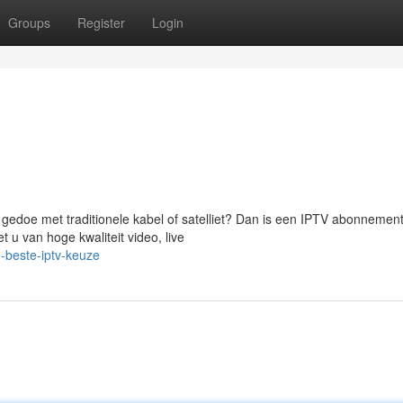
Groups
Register
Login
 gedoe met traditionele kabel of satelliet? Dan is een IPTV abonnemen
u van hoge kwaliteit video, live
-beste-iptv-keuze