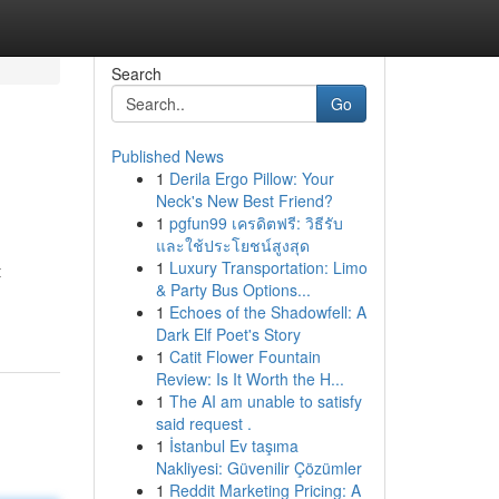
Search
Go
Published News
1
Derila Ergo Pillow: Your
Neck's New Best Friend?
1
pgfun99 เครดิตฟรี: วิธีรับ
และใช้ประโยชน์สูงสุด
1
Luxury Transportation: Limo
t
& Party Bus Options...
1
Echoes of the Shadowfell: A
Dark Elf Poet's Story
1
Catit Flower Fountain
Review: Is It Worth the H...
1
The AI am unable to satisfy
said request .
1
İstanbul Ev taşıma
Nakliyesi: Güvenilir Çözümler
1
Reddit Marketing Pricing: A