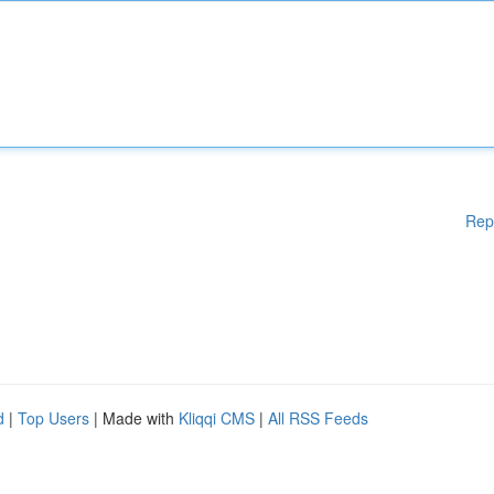
Rep
d
|
Top Users
| Made with
Kliqqi CMS
|
All RSS Feeds