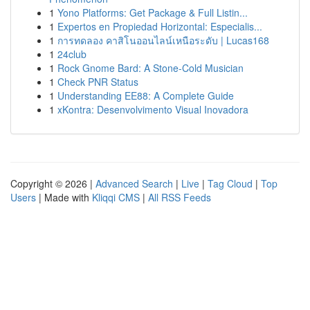
1
Yono Platforms: Get Package & Full Listin...
1
Expertos en Propiedad Horizontal: Especialis...
1
การทดลอง คาสิโนออนไลน์เหนือระดับ | Lucas168
1
24club
1
Rock Gnome Bard: A Stone-Cold Musician
1
Check PNR Status
1
Understanding EE88: A Complete Guide
1
xKontra: Desenvolvimento Visual Inovadora
Copyright © 2026 |
Advanced Search
|
Live
|
Tag Cloud
|
Top
Users
| Made with
Kliqqi CMS
|
All RSS Feeds