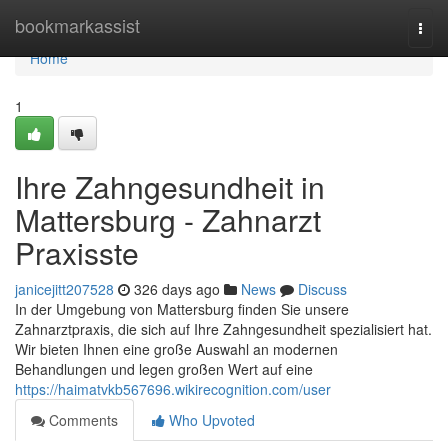
Home
bookmarkassist
Togg
navi
Home
1
Ihre Zahngesundheit in
Mattersburg - Zahnarzt
Praxisste
janicejitt207528
326 days ago
News
Discuss
In der Umgebung von Mattersburg finden Sie unsere
Zahnarztpraxis, die sich auf Ihre Zahngesundheit spezialisiert hat.
Wir bieten Ihnen eine große Auswahl an modernen
Behandlungen und legen großen Wert auf eine
https://haimatvkb567696.wikirecognition.com/user
Comments
Who Upvoted