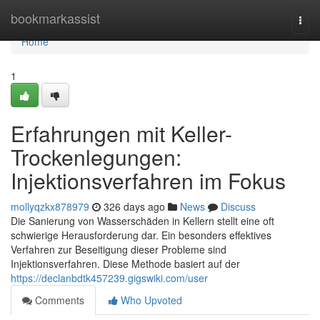
Home
bookmarkassist
Togg
navi
Home
1
Erfahrungen mit Keller-
Trockenlegungen:
Injektionsverfahren im Fokus
mollyqzkx878979
326 days ago
News
Discuss
Die Sanierung von Wasserschäden in Kellern stellt eine oft
schwierige Herausforderung dar. Ein besonders effektives
Verfahren zur Beseitigung dieser Probleme sind
Injektionsverfahren. Diese Methode basiert auf der
https://declanbdtk457239.gigswiki.com/user
Comments
Who Upvoted