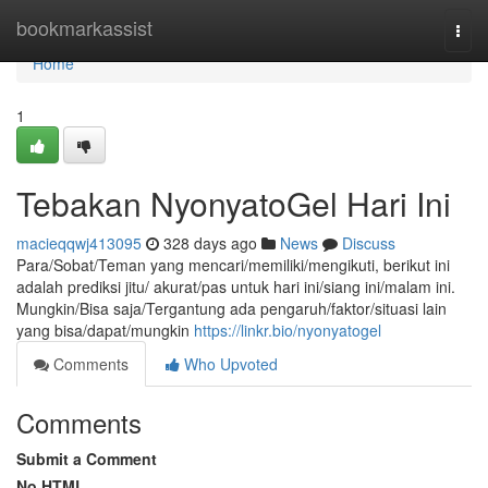
Home
bookmarkassist
Togg
navi
Home
1
Tebakan NyonyatoGel Hari Ini
macieqqwj413095
328 days ago
News
Discuss
Para/Sobat/Teman yang mencari/memiliki/mengikuti, berikut ini
adalah prediksi jitu/ akurat/pas untuk hari ini/siang ini/malam ini.
Mungkin/Bisa saja/Tergantung ada pengaruh/faktor/situasi lain
yang bisa/dapat/mungkin
https://linkr.bio/nyonyatogel
Comments
Who Upvoted
Comments
Submit a Comment
No HTML