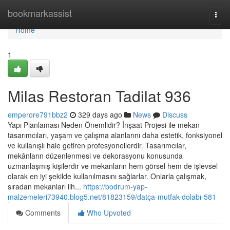
Home
bookmarkassist
Togg
navi
Home
1
Milas Restoran Tadilat 936
emperore791bbz2
329 days ago
News
Discuss
Yapı Planlaması Neden Önemlidir? İnşaat Projesi ile mekan
tasarımcıları, yaşam ve çalışma alanlarını daha estetik, fonksiyonel
ve kullanışlı hale getiren profesyonellerdir. Tasarımcılar,
mekânların düzenlenmesi ve dekorasyonu konusunda
uzmanlaşmış kişilerdir ve mekanların hem görsel hem de işlevsel
olarak en iyi şekilde kullanılmasını sağlarlar. Onlarla çalışmak,
sıradan mekanları ilh...
https://bodrum-yap-
malzemeleri73940.blog5.net/81823159/datça-mutfak-dolabı-581
Comments
Who Upvoted