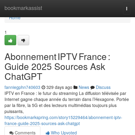
Home
bookmarkassist
Togg
navi
Home
1
Abonnement IPTV France :
Guide 2025 Sources Ask
ChatGPT
fanniegphn740603
329 days ago
News
Discuss
IPTV en France : le futur du streaming La diffusion télévisée par
Internet gagne chaque année du terrain dans l’Hexagone. Portée
par la fibre, la 5G et des lecteurs multimédias toujours plus
puissants,
https://bookmarkspring.com/story15229464/abonnement-iptv-
france-guide-2025-sources-ask-chatgpt
Comments
Who Upvoted