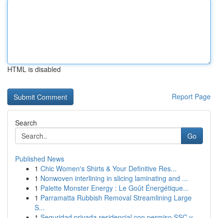
HTML is disabled
Report Page
Search
Go
Published News
1
Chic Women's Shirts & Your Definitive Res...
1
Nonwoven interlining in slicing laminating and ...
1
Palette Monster Energy : Le Goût Énergétique...
1
Parramatta Rubbish Removal Streamlining Large
S...
1
Seguridad privada residencial con permiso SSC v...