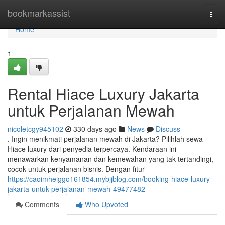
Home
bookmarkassist
Togg
navi
Home
1
Rental Hiace Luxury Jakarta
untuk Perjalanan Mewah
nicoletcgy945102
330 days ago
News
Discuss
. Ingin menikmati perjalanan mewah di Jakarta? Pilihlah sewa
Hiace luxury dari penyedia terpercaya. Kendaraan ini
menawarkan kenyamanan dan kemewahan yang tak tertandingi,
cocok untuk perjalanan bisnis. Dengan fitur
https://caoimheiggo161854.mybjjblog.com/booking-hiace-luxury-
jakarta-untuk-perjalanan-mewah-49477482
Comments
Who Upvoted