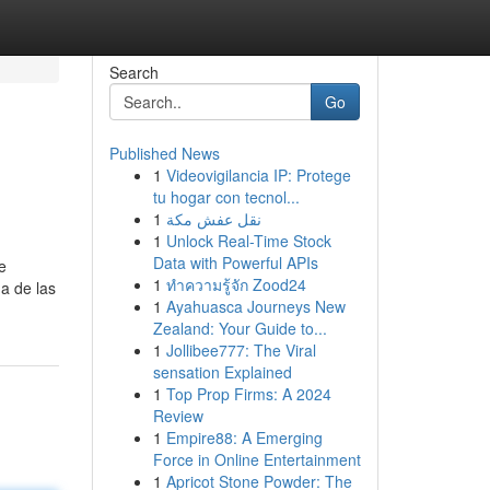
Search
Go
Published News
1
Videovigilancia IP: Protege
tu hogar con tecnol...
1
نقل عفش مكة
1
Unlock Real-Time Stock
Data with Powerful APIs
e
1
ทำความรู้จัก Zood24
na de las
1
Ayahuasca Journeys New
Zealand: Your Guide to...
1
Jollibee777: The Viral
sensation Explained
1
Top Prop Firms: A 2024
Review
1
Empire88: A Emerging
Force in Online Entertainment
1
Apricot Stone Powder: The