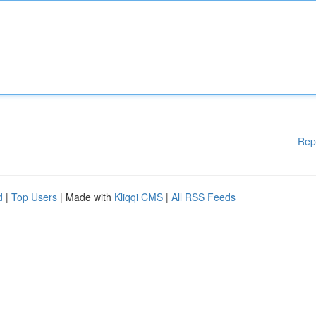
Rep
d
|
Top Users
| Made with
Kliqqi CMS
|
All RSS Feeds