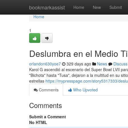
Home
bookmarkassist
Home
New
Submit
Home
1
Deslumbra en el Medio T
orlandon630yoe7
329 days ago
News
Discuss
Karol G ascendió al escenario del Super Bowl LVII para
"Bichota" hasta "Tusa", dejaron a la multitud en su sit
estrellas
https://mypresspage.com/story5317333/deslu
Comments
Who Upvoted
Comments
Submit a Comment
No HTML